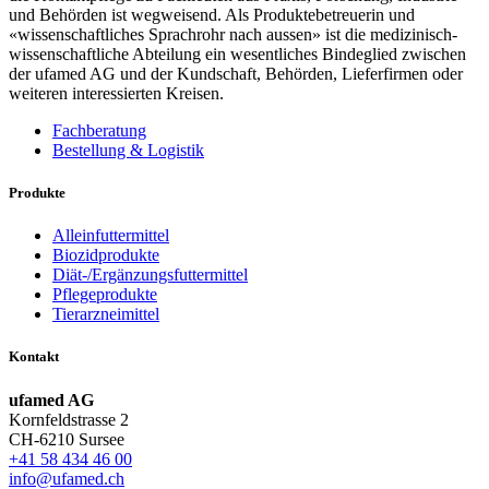
und Behörden ist wegweisend. Als Produktebetreuerin und
«wissenschaftliches Sprachrohr nach aussen» ist die medizinisch-
wissenschaftliche Abteilung ein wesentliches Bindeglied zwischen
der ufamed AG und der Kundschaft, Behörden, Lieferfirmen oder
weiteren interessierten Kreisen.
Fachberatung
Bestellung & Logistik
Produkte
Alleinfuttermittel
Biozidprodukte
Diät-/Ergänzungsfuttermittel
Pflegeprodukte
Tierarzneimittel
Kontakt
ufamed AG
Kornfeldstrasse 2
CH-6210 Sursee
+41 58 434 46 00
info@ufamed.ch