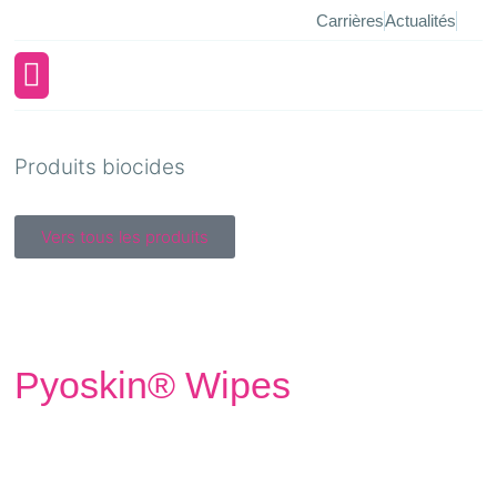
Carrières
Actualités
À propos d’ufamed
Produits biocides
Vers tous les produits
Pyoskin® Wipes