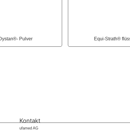
Dystan®- Pulver
Equi-Strath® flüs
Kontakt
ufamed AG