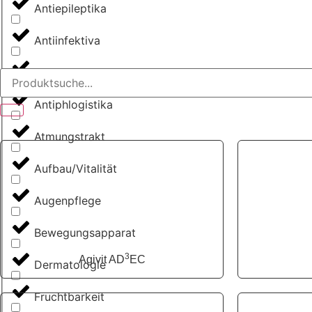
Antiepileptika
Antiinfektiva
Antiparasitika
Antiphlogistika
Atmungstrakt
Aufbau/Vitalität
Augenpflege
Bewegungsapparat
3
Agivit AD
EC
Dermatologie
Fruchtbarkeit