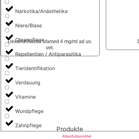
Narkotika/Anästhetika
Niere/Blase
Ohrenpflege
Dexamethason ufamed 4 mg/ml ad us.
vet.
Repellentien / Antiparasitika
Tieridentifikation
Verdauung
Vitamine
Wundpflege
Zahnpflege
Produkte
Alleinfuttermittel