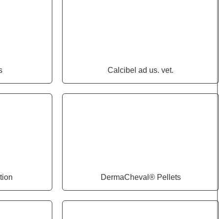
s
Calcibel ad us. vet.
tion
DermaCheval® Pellets