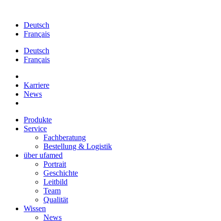
Zum
Inhalt
Deutsch
springen
Français
Deutsch
Français
Karriere
News
Produkte
Service
Fachberatung
Bestellung & Logistik
über ufamed
Portrait
Geschichte
Leitbild
Team
Qualität
Wissen
News