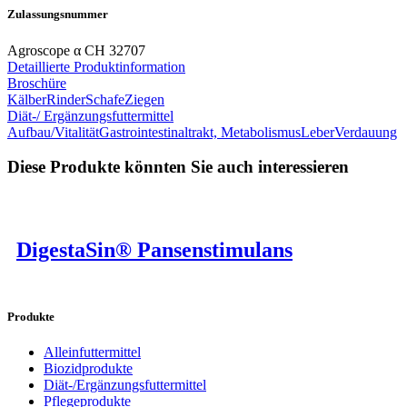
Zulassungsnummer
Agroscope α CH 32707
Detaillierte Produktinformation
Broschüre
Kälber
Rinder
Schafe
Ziegen
Diät-/ Ergänzungsfuttermittel
Aufbau/Vitalität
Gastrointestinaltrakt, Metabolismus
Leber
Verdauung
Diese Produkte könnten Sie auch interessieren
DigestaSin® Pansenstimulans
Produkte
Alleinfuttermittel
Biozidprodukte
Diät-/Ergänzungsfuttermittel
Pflegeprodukte