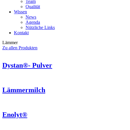
Team
Qualität
Wissen
News
Agenda
Nützliche Links
Kontakt
Lämmer
Zu allen Produkten
Dystan®- Pulver
Lämmermilch
Enolyt®