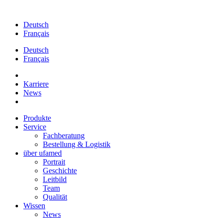
Zum
Inhalt
Deutsch
springen
Français
Deutsch
Français
Karriere
News
Produkte
Service
Fachberatung
Bestellung & Logistik
über ufamed
Portrait
Geschichte
Leitbild
Team
Qualität
Wissen
News