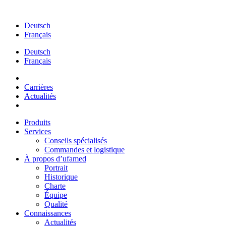
Aller
au
Deutsch
contenu
Français
Deutsch
Français
Carrières
Actualités
Produits
Services
Conseils spécialisés
Commandes et logistique
À propos d’ufamed
Portrait
Historique
Charte
Équipe
Qualité
Connaissances
Actualités