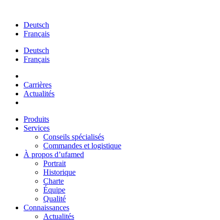
Aller
au
Deutsch
contenu
Français
Deutsch
Français
Carrières
Actualités
Produits
Services
Conseils spécialisés
Commandes et logistique
À propos d’ufamed
Portrait
Historique
Charte
Équipe
Qualité
Connaissances
Actualités