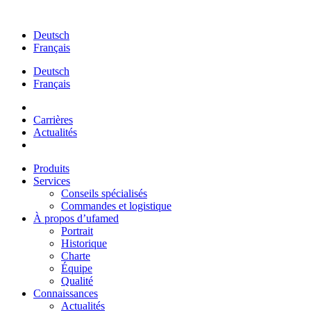
Aller
au
Deutsch
contenu
Français
Deutsch
Français
Carrières
Actualités
Produits
Services
Conseils spécialisés
Commandes et logistique
À propos d’ufamed
Portrait
Historique
Charte
Équipe
Qualité
Connaissances
Actualités