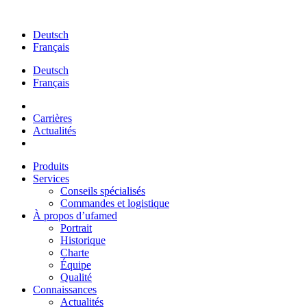
Aller
au
Deutsch
contenu
Français
Deutsch
Français
Carrières
Actualités
Produits
Services
Conseils spécialisés
Commandes et logistique
À propos d’ufamed
Portrait
Historique
Charte
Équipe
Qualité
Connaissances
Actualités