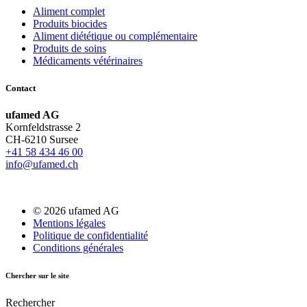
Aliment complet
Produits biocides
Aliment diététique ou complémentaire
Produits de soins
Médicaments vétérinaires
Contact
ufamed AG
Kornfeldstrasse 2
CH-6210 Sursee
+41 58 434 46 00
info@ufamed.ch
© 2026 ufamed AG
Mentions légales
Politique de confidentialité
Conditions générales
Chercher sur le site
Rechercher