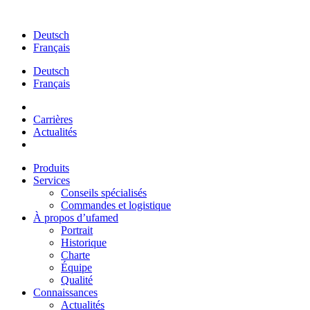
Aller
au
Deutsch
contenu
Français
Deutsch
Français
Carrières
Actualités
Produits
Services
Conseils spécialisés
Commandes et logistique
À propos d’ufamed
Portrait
Historique
Charte
Équipe
Qualité
Connaissances
Actualités