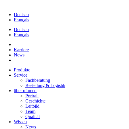
Zum
Inhalt
Deutsch
springen
Français
Deutsch
Français
Karriere
News
Produkte
Service
Fachberatung
Bestellung & Logistik
über ufamed
Portrait
Geschichte
Leitbild
Team
Qualität
Wissen
News