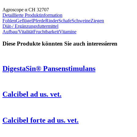
Agroscope α CH 32707
Detaillierte Produktinformation
Fohlen
Geflügel
Pferde
Rinder
Schafe
Schweine
Ziegen
Diät-/ Ergänzungsfuttermittel
Aufbau/Vitalität
Fruchtbarkeit
Vitamine
Diese Produkte könnten Sie auch interessieren
DigestaSin® Pansenstimulans
Calcibel ad us. vet.
Calcibel forte ad us. vet.