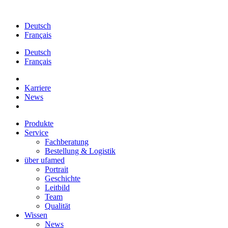
Zum
Inhalt
Deutsch
springen
Français
Deutsch
Français
Karriere
News
Produkte
Service
Fachberatung
Bestellung & Logistik
über ufamed
Portrait
Geschichte
Leitbild
Team
Qualität
Wissen
News