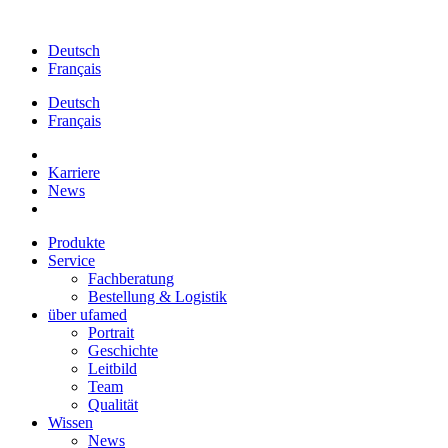
Zum
Inhalt
Deutsch
springen
Français
Deutsch
Français
Karriere
News
Produkte
Service
Fachberatung
Bestellung & Logistik
über ufamed
Portrait
Geschichte
Leitbild
Team
Qualität
Wissen
News